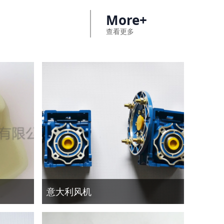
More+
查看更多
意大利风机