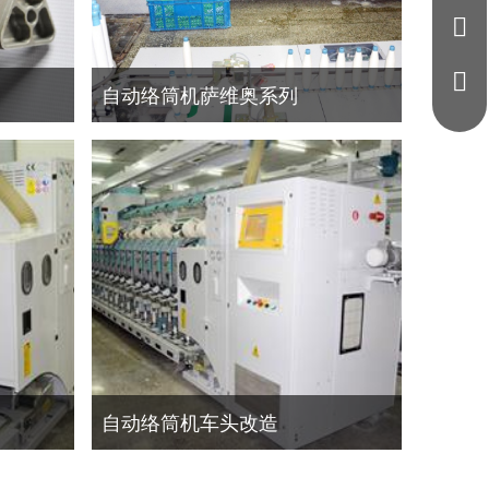
自动络筒机萨维奥系列
自动络筒机车头改造