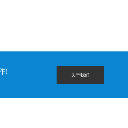
作!
关于我们