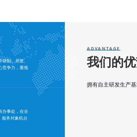
ADVANTAGE
我们的优
件研制、开发、
心竞争力，重视
拥有自主研发生产基
有办事处，在全
户，服务对象机台