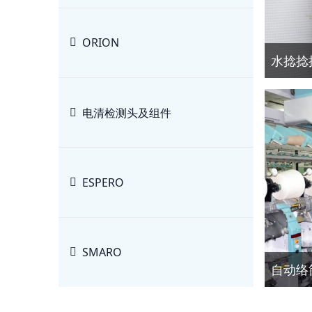
ORION
水捻捻
电清检测头及组件
ESPERO
SMARO
自动络