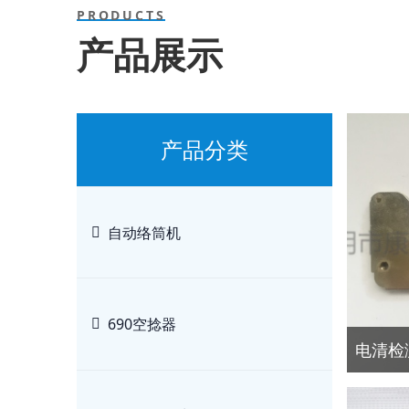
PRODUCTS
产品展示
产品分类
自动络筒机
690空捻器
电清检