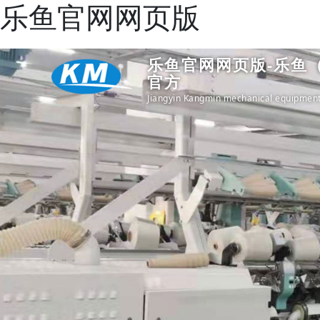
乐鱼官网网页版
乐鱼官网网页版-乐鱼
官方
Jiangyin Kangmin mechanical equipment 