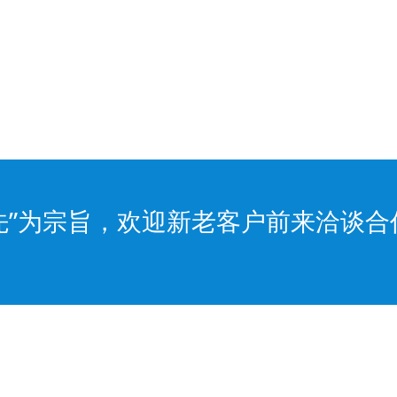
先”为宗旨，欢迎新老客户前来洽谈合