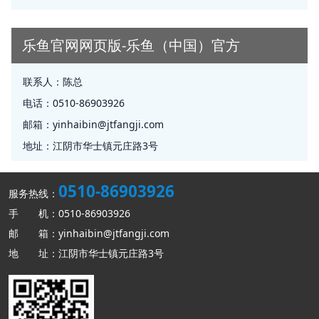
乐鱼官网网页版-乐鱼（中国）官方
联系人：
陈总
电话：
0510-86903926
邮箱：
yinhaibin@jtfangji.com
地址：
江阴市华士镇元庄路3号
0510-86903926
服务热线：
手 机：0510-86903926
邮 箱：yinhaibin@jtfangji.com
地 址：江阴市华士镇元庄路3号