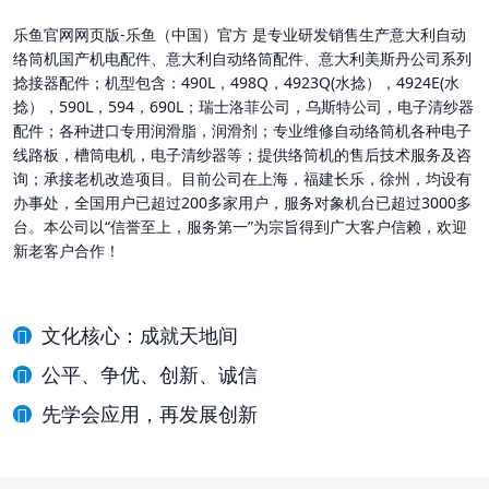
乐鱼官网网页版-乐鱼（中国）官方 是专业研发销售生产意大利自动
络筒机国产机电配件、意大利自动络筒配件、意大利美斯丹公司系列
捻接器配件；机型包含：490L，498Q，4923Q(水捻），4924E(水
捻），590L，594，690L；瑞士洛菲公司，乌斯特公司，电子清纱器
配件；各种进口专用润滑脂，润滑剂；专业维修自动络筒机各种电子
线路板，槽筒电机，电子清纱器等；提供络筒机的售后技术服务及咨
询；承接老机改造项目。目前公司在上海，福建长乐，徐州，均设有
办事处，全国用户已超过200多家用户，服务对象机台已超过3000多
台。本公司以“信誉至上，服务第一”为宗旨得到广大客户信赖，欢迎
新老客户合作！
文化核心：成就天地间
公平、争优、创新、诚信
先学会应用，再发展创新