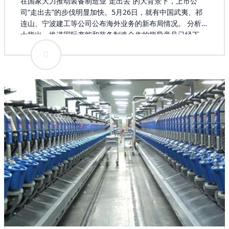
在国家大力推动装备制造业“走出去”的大背景下，上市公
司“走出去”的步伐明显加快。5月26日，就有中国武夷、祁
连山、宁波建工等公司公布海外业务的新布局情况。 分析人
士指出，推进国际产能和装备制造合作的指导意见已经下
发，相关配套政策措施将陆续出台，装备制造、工程施工等
重点行业将明显受益扶持政策，相关上市公司表现值得期
待。上市公司加速“走出去” 中国武夷5月26日公告称，公司
近日在肯尼亚、埃塞俄比亚和乌干达等国家先后承接到四个
建筑工程施工项目。建筑工程施工承包或分包合同均已签
订，合同累计金额约为4.54亿元人民币。这些合同中，工期
最长的为20个月，最短的为270天，随着合同的推进，将给
中国武夷带来经营利润。 祁连山5月26日公告称，5月25
日，祁连山、八冶建设集团有限公司与吉尔吉斯JBK建设有
限公司就共同开发建设吉尔吉斯斯坦奥什州吉尔吉斯阿布什
尔水泥生产线项目签署备忘录。根据备忘录内容，三方合作
计划在吉尔吉斯斯坦南部共同投资建设水泥生产线项目，项
目总投资约1.3亿美元，祁连山、八冶建设集团有限公司占
80%、吉方占20%，5月起共同研究讨论合作的所有细节。