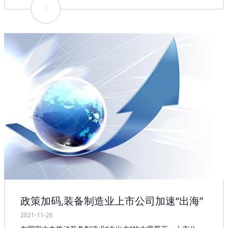
承市场创新能力越来越强，企业自身发展越来越好，在轴承
产业发展的过程中，中国既要加速弥补现实存在的短板，又
要在明确的产业发展目标和发展重点的指引下，系统地推进
轴承产业的发展，以期实现由轴承生产大国向轴承生产强国
的转变。我国轴承行业发展至今，已经有了比较完善的行业
基础。我国轴承市场的发展时间却比较短，起步较发达国家
落后不少。作为现代化工业生产不可或缺的重要装备，轴承
市场已经成为国家重要的战略装备，它的技术水平可以反映
一个国家的综合国力。过去，我国还不能自主生产轴承市场
的时候都是以高昂的价格从国外引进产品，而技术还是掌握
在发达国家手中。 政府相关部门负责人应该倾力支持轴承产
业发展，根据企业发展实际需求，采取多种发展模式，扩宽
企业发展空间，让企业在适合自身的发展模式中找到共同利
益，达成合作意识，合力把轴承产业规模做大，把企业做
强。轴承工厂店的专家在这一方面，提出了应对建议，用好
用活现有的基础条件，搭建好政府扶持平台，推动产业稳步
发展；直面当前轴承产业发展存在的问题和困难，共同解决
好资金、销售、物流等问题，根据各企业的实际情况加大支
政策加码,装备制造业上市公司加速“出海”
持力度；要有计划有目标引进有实力的企业入驻，通过大企
业来带动小企业发展，把轴承产业不断做大做强。同时，要
2021-11-26
加强与政府、金融机构的沟通联系，相互支持，携手共进。