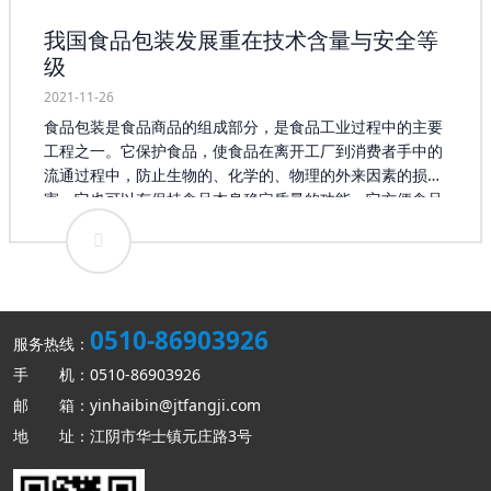
我国食品包装发展重在技术含量与安全等
级
2021-11-26
食品包装是食品商品的组成部分，是食品工业过程中的主要
工程之一。它保护食品，使食品在离开工厂到消费者手中的
流通过程中，防止生物的、化学的、物理的外来因素的损
害，它也可以有保持食品本身稳定质量的功能，它方便食品
的食用，又是首先表现食品外观，吸引消费的形象，具有物
质成本以外的价值。因此，食品包装制造也是食品制造系统
工程不可分的部分。但食品包装制造的通用性又使它有相对
独立的自我体系。 以往食品包装更多的只是停留在简单的食
品“包裹”范畴，而随着消费者需求的日益个性化，食品包装
0510-86903926
开始融入更多的内容。在业内专家顾卫东看来，现在消费者
服务热线：
对于食品包装的要求更多倾向于高质量、高技术含量，这就
手 机：0510-86903926
使得食品包装企业要从自身的生产、经营上进行转变，使产
邮 箱：yinhaibin@jtfangji.com
品能够适应新的需求。在互联网影响不断扩大的今天，顾卫
地 址：江阴市华士镇元庄路3号
东认为将移动互联网融入食品包装企业的生产无疑是解决以
上问题的办法。 据统计，目前我国的食品行业在国际市场中
占有很大比重，其所衍生出的食品包装也存在巨大的需求，