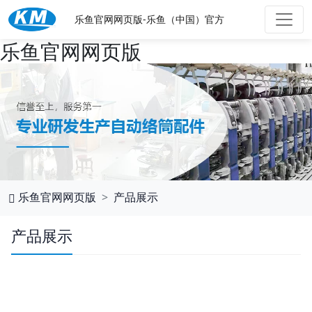
乐鱼官网网页版-乐鱼（中国）官方
乐鱼官网网页版
乐鱼官网网页版
产品展示
产品展示