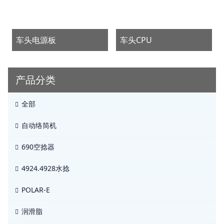
车头电源板
车头CPU
产品分类
全部
自动络筒机
690空捻器
4924.4928水捻
POLAR-E
润滑脂