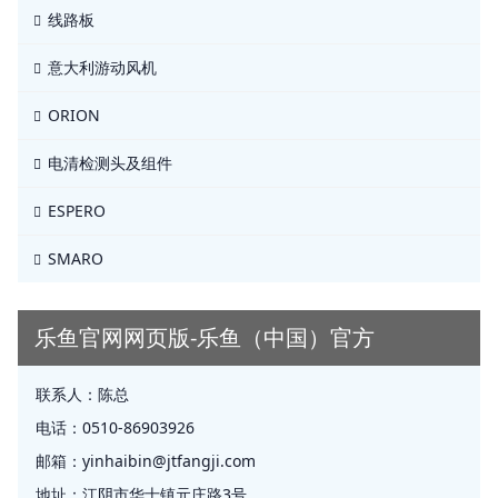
线路板
意大利游动风机
ORION
电清检测头及组件
ESPERO
SMARO
乐鱼官网网页版-乐鱼（中国）官方
联系人：
陈总
电话：
0510-86903926
邮箱：
yinhaibin@jtfangji.com
地址：
江阴市华士镇元庄路3号