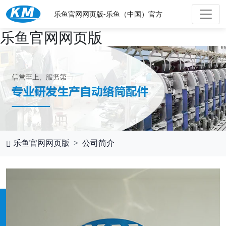
乐鱼官网网页版-乐鱼（中国）官方
乐鱼官网网页版
乐鱼官网网页版
公司简介