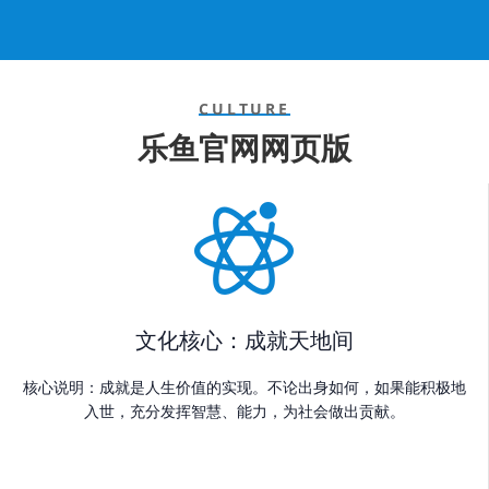
CULTURE
乐鱼官网网页版
文化核心：成就天地间
核心说明：成就是人生价值的实现。不论出身如何，如果能积极地
入世，充分发挥智慧、能力，为社会做出贡献。