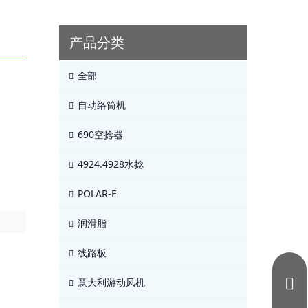
产品分类
全部
自动络筒机
690空捻器
4924.4928水捻
POLAR-E
润滑脂
线路板
意大利游动风机