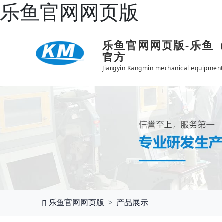
乐鱼官网网页版
乐鱼官网网页版-乐鱼
官方
Jiangyin Kangmin mechanical equipment 
乐鱼官网网页版
产品展示