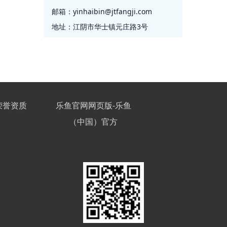
邮箱：
yinhaibin@jtfangji.com
地址：
江阴市华士镇元庄路3号
荣誉资质
乐鱼官网网页版-乐鱼
（中国）官方