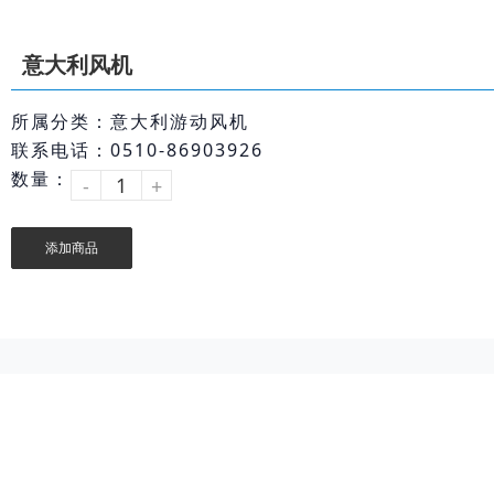
意大利风机
所属分类：意大利游动风机
联系电话：0510-86903926
数量：
-
+
添加商品