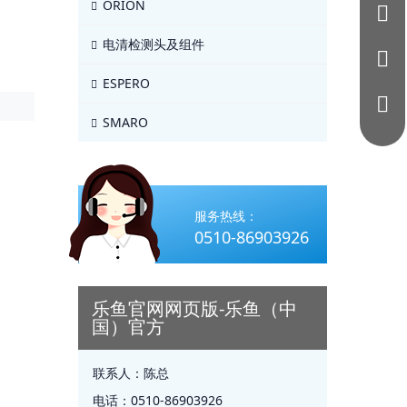
ORION
电清检测头及组件
ESPERO
SMARO
服务热线：
0510-86903926
乐鱼官网网页版-乐鱼（中
国）官方
联系人：
陈总
电话：
0510-86903926