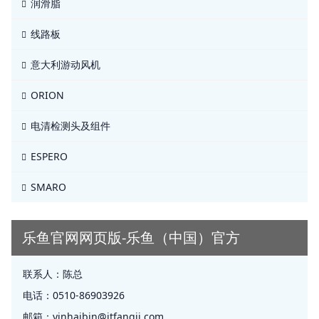
润滑脂
线路板
意大利游动风机
ORION
电清检测头及组件
ESPERO
SMARO
乐鱼官网网页版-乐鱼（中国）官方
联系人：
陈总
电话：
0510-86903926
邮箱：
yinhaibin@jtfangji.com