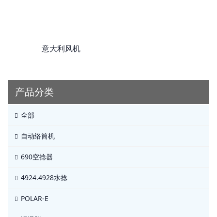
意大利风机
产品分类
全部
自动络筒机
690空捻器
4924.4928水捻
POLAR-E